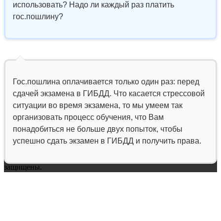
использовать? Надо ли каждый раз платить
гос.пошлину?
Гос.пошлина оплачивается только один раз: перед
сдачей экзамена в ГИБДД. Что касается стрессовой
ситуации во время экзамена, то мы умеем так
организовать процесс обучения, что Вам
понадобиться не больше двух попыток, чтобы
успешно сдать экзамен в ГИБДД и получить права.
Женская автошкола "ЯПрава"
2016 - 2026 Все права
защищены.
ЧУ ЦО "АВРОРА" ИНН: 7733548263, КПП: 770901001, ОГРН:
1057747674632
+7 (495) 374-76-00
info@ya-prava.ru
Закрыть
О нас