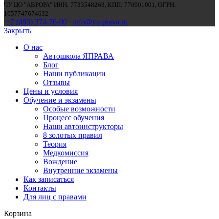
ЧУ ЦО "АВРОРА" ИНН: 7733548263, КПП: 770901001, ОГРН:
1057747674632
+7 (495) 374-76-00
info@ya-prava.ru
Закрыть
О нас
Автошкола ЯПРАВА
Блог
Наши публикации
Отзывы
Цены и условия
Обучение и экзамены
Особые возможности
Процесс обучения
Наши автоинструкторы
8 золотых правил
Теория
Медкомиссия
Вождение
Внутренние экзамены
Как записаться
Контакты
Для лиц с правами
Корзина