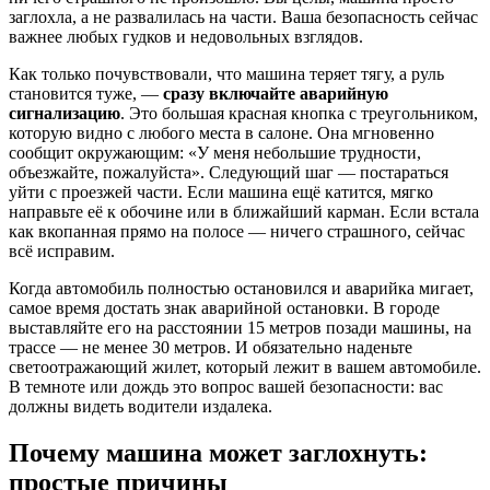
заглохла, а не развалилась на части. Ваша безопасность сейчас
важнее любых гудков и недовольных взглядов.
Как только почувствовали, что машина теряет тягу, а руль
становится туже, —
сразу включайте аварийную
сигнализацию
. Это большая красная кнопка с треугольником,
которую видно с любого места в салоне. Она мгновенно
сообщит окружающим: «У меня небольшие трудности,
объезжайте, пожалуйста». Следующий шаг — постараться
уйти с проезжей части. Если машина ещё катится, мягко
направьте её к обочине или в ближайший карман. Если встала
как вкопанная прямо на полосе — ничего страшного, сейчас
всё исправим.
Когда автомобиль полностью остановился и аварийка мигает,
самое время достать знак аварийной остановки. В городе
выставляйте его на расстоянии 15 метров позади машины, на
трассе — не менее 30 метров. И обязательно наденьте
светоотражающий жилет, который лежит в вашем автомобиле.
В темноте или дождь это вопрос вашей безопасности: вас
должны видеть водители издалека.
Почему машина может заглохнуть:
простые причины