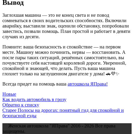
Вывод
Заглохшая машина — это не конец света и не повод
сомневаться в своих водительских способностях. Включили
аварийку, выставили знак, оценили обстановку, попробовали
завестись, позвали помощь. План простой и работает в девяти
случаях из десяти.
Помните: ваша безопасность и спокойствие — на первом
месте. Машину можно починить, нервы — восстановить. А
после пары таких ситуаций, решённых самостоятельно, вы
почувствуете себя настоящей королевой дороги. Уверенной,
спокойной и знающей, что делать. Пусть ваша машина
глохнет только на заглушенном двигателе у дома! 🚗💜✨
Всегда придет на помощь ваша
автошкола ЯПрава!
Новые
Как водить автомобиль в грозу
Обратно к списку
Старее
Полосы на дорогах: понятный гид для спокойной и
безопасной езды
Женская автошкола "ЯПрава"
2016 - 2026 Все права
защищены.